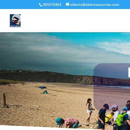
985510463
abierto@abiertoasturias.com