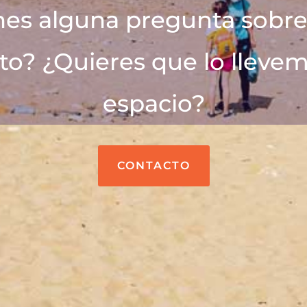
nes alguna pregunta sobre
to? ¿Quieres que lo llevem
espacio?
CONTACTO