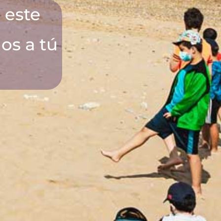
 este
os a tú