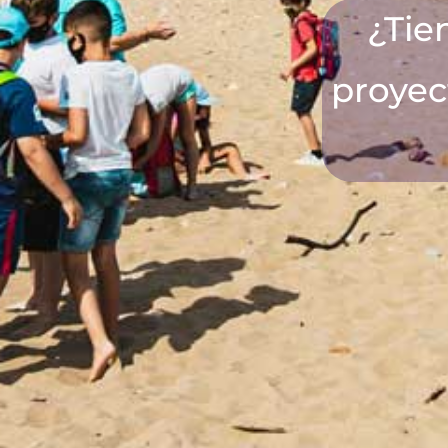
¿Tie
proyec