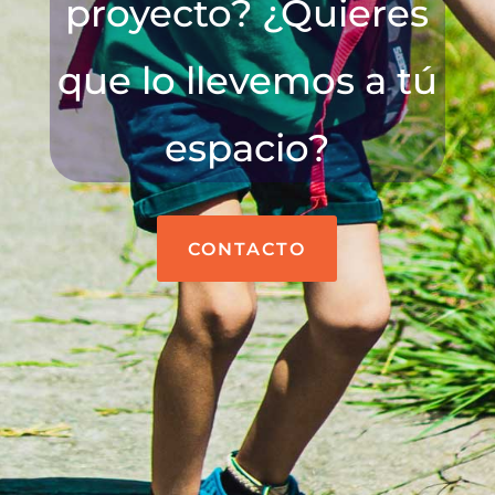
proyecto? ¿Quieres
que lo llevemos a tú
espacio?
CONTACTO