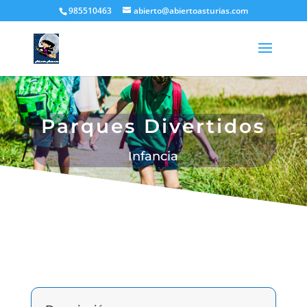
985510463
abierto@abiertoasturias.com
Parques Divertidos
Infancia